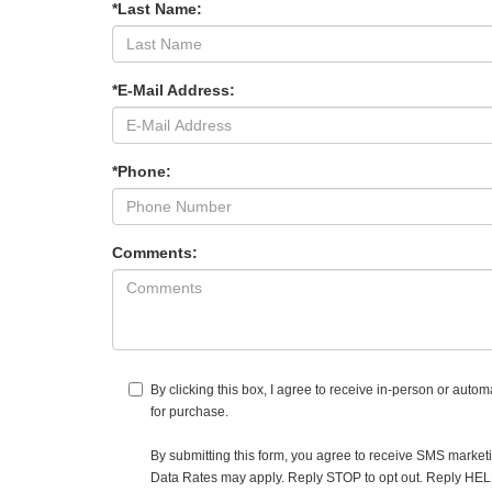
*Last Name:
*E-Mail Address:
*Phone:
Comments:
By clicking this box, I agree to receive in-person or auto
for purchase.
By submitting this form, you agree to receive SMS mark
Data Rates may apply. Reply STOP to opt out. Reply HELP f